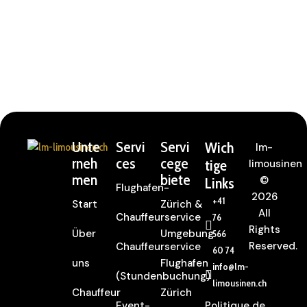
Unte
Servi
Servi
Wich
lm-
rneh
ces
cege
tige
limousinen
men
biete
©
Links
Flughafen-
2026
+41
Start
Zürich &
All
Chauffeurservice
76
Rights
Über
Umgebung
566
Reserved.
Chauffeurservice
60 74
uns
Flughafen
info@lm-
(Stundenbuchung)
limousinen.ch
Chauffeur
Zürich
Event-
Politique de