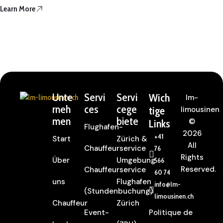
Learn More
Unte
Servi
Servi
Wich
lm-
rneh
ces
cege
tige
limousinen
men
biete
©
Links
Flughafen-
2026
+41
Start
Zürich &
All
Chauffeurservice
76
Rights
Über
Umgebung
566
Reserved.
Chauffeurservice
60 74
uns
Flughafen
info@lm-
(Stundenbuchung)
limousinen.ch
Chauffeur
Zürich
Event-
Politique de